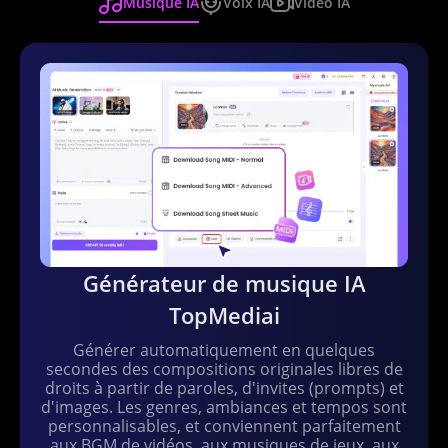
Musique IA
Voix IA
Vidéo IA
Générateur de musique IA
TopMediai
Générer automatiquement en quelques
secondes des compositions originales libres de
droits à partir de paroles, d'invites (prompts) et
d'images. Les genres, ambiances et tempos sont
personnalisables, et conviennent parfaitement
aux BGM de vidéos, aux musiques de jeux, aux