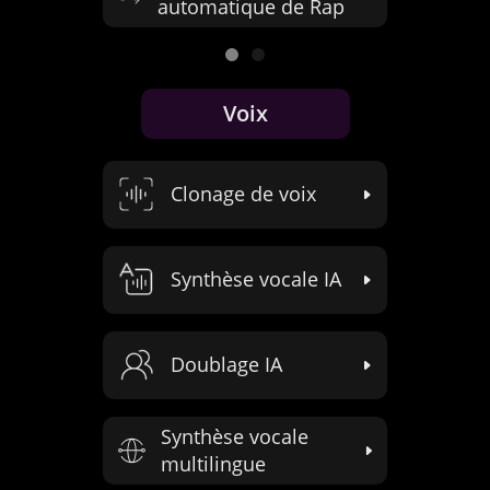
des paroles
Voix
Édition audio
Personnalisation de
la voix
Narration par IA
Supprimer et Retirer la
Voix d'une Chanson