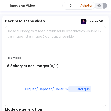
Image en Vidéo
0
Acheter
Décrire la scène vidéo
Pixverse V6
Basé sur images et texte, définissez la présentation visuelle. Ex
: @Image 1 et @Image 2 dansent ensemble.
0 / 2000
Télécharger des images
(0/7)
OR
Cliquer / Déposer / Coller
Historique
Mode de génération