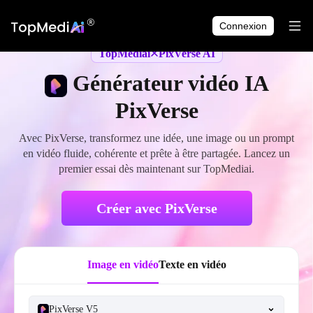
Accueil
Générateur vidéo IA
Générateur vidéo IA Pixverse
Connexion
TopMediai
PixVerse AI
Générateur vidéo IA
PixVerse
Avec PixVerse, transformez une idée, une image ou un prompt
en vidéo fluide, cohérente et prête à être partagée. Lancez un
premier essai dès maintenant sur TopMediai.
Créer avec PixVerse
Image en vidéo
Texte en vidéo
PixVerse V5