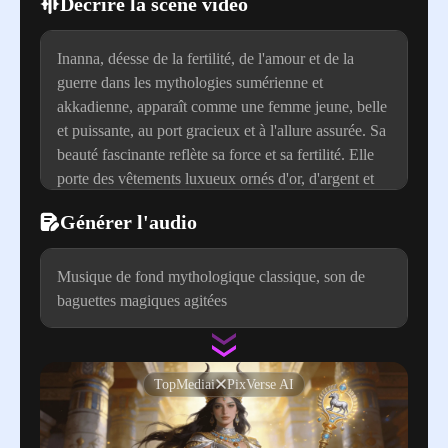
Décrire la scène vidéo
Inanna, déesse de la fertilité, de l'amour et de la
guerre dans les mythologies sumérienne et
akkadienne, apparaît comme une femme jeune, belle
et puissante, au port gracieux et à l'allure assurée. Sa
beauté fascinante reflète sa force et sa fertilité. Elle
porte des vêtements luxueux ornés d'or, d'argent et
de pierres précieuses. Sa longue robe met en valeur
Générer l'audio
sa silhouette et est souvent décorée de symboles
divins et mythologiques. Elle porte une couronne
distinctive à cornes, symbole de son pouvoir et de
Musique de fond mythologique classique, son de
son autorité divins. Elle tient un sceptre, également
baguettes magiques agitées
décoré de symboles sacrés. Le personnage tourne
légèrement la tête et sourit, son costume ondule
doucement, et elle agite le sceptre dans sa main.
TopMediai
PixVerse AI