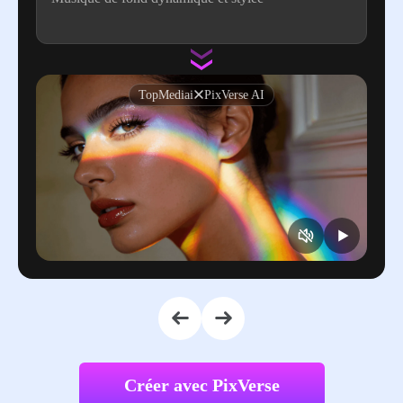
TopMediai
PixVerse AI
Créer avec PixVerse