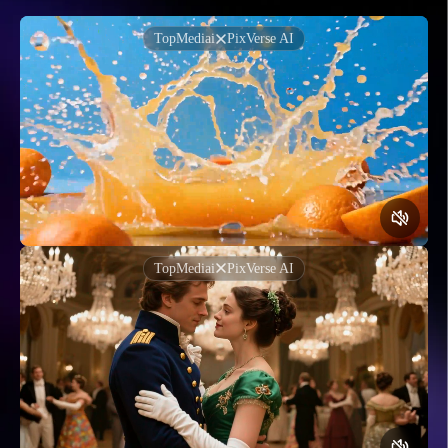
TopMediai
PixVerse AI
TopMediai
PixVerse AI