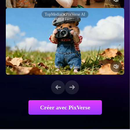
TopMediai
PixVerse AI
Créer avec PixVerse