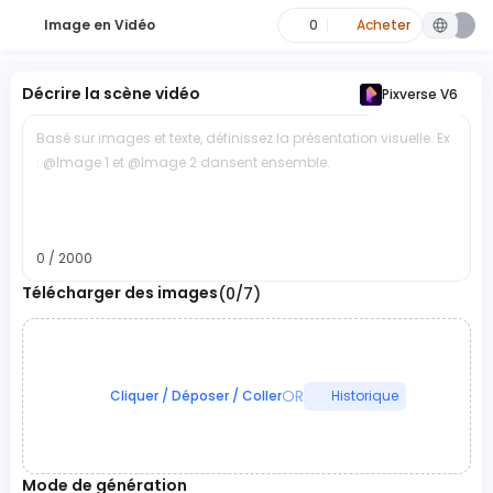
Image en Vidéo
0
Acheter
Décrire la scène vidéo
Pixverse V6
Basé sur images et texte, définissez la présentation visuelle. Ex
: @Image 1 et @Image 2 dansent ensemble.
0 / 2000
Télécharger des images
(0/7)
OR
Cliquer / Déposer / Coller
Historique
Mode de génération