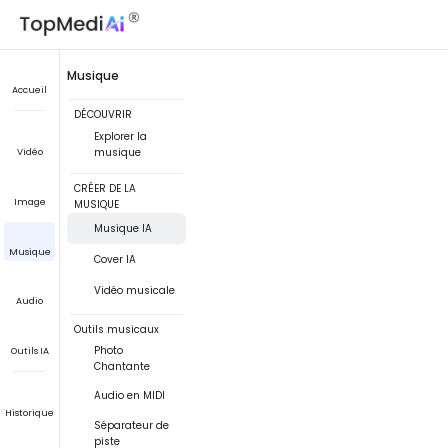
Musique
Accueil
DÉCOUVRIR
Explorer la
musique
Vidéo
CRÉER DE LA
Image
MUSIQUE
Musique IA
Musique
Cover IA
Vidéo musicale
Audio
Outils musicaux
Photo
Outils IA
Chantante
Audio en MIDI
Historique
Séparateur de
piste