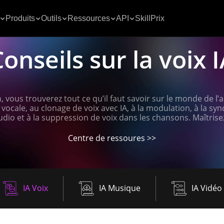
Produits
Outils
Ressources
API
Skill
Prix
onseils sur la voix 
 vous trouverez tout ce qu’il faut savoir sur le monde de l’a
 vocale, au clonage de voix avec IA, à la modulation, à la syn
udio et à la suppression de voix dans les chansons. Maîtrisez l
Centre de ressoures >>
IA Voix
IA Musique
IA Vidéo