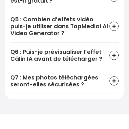
est-il gratuit ?
Q5 : Combien d’effets vidéo
puis-je utiliser dans TopMediai AI
Video Generator ?
Q6 : Puis-je prévisualiser l’effet
Câlin IA avant de télécharger ?
Q7 : Mes photos téléchargées
seront-elles sécurisées ?
Créez des Vidéos AI Époustouflantes
à Partir d’Une Seule Photo
Transformez vos photos en créations Câlin IA
accrocheuses en quelques secondes. Simple, rapide