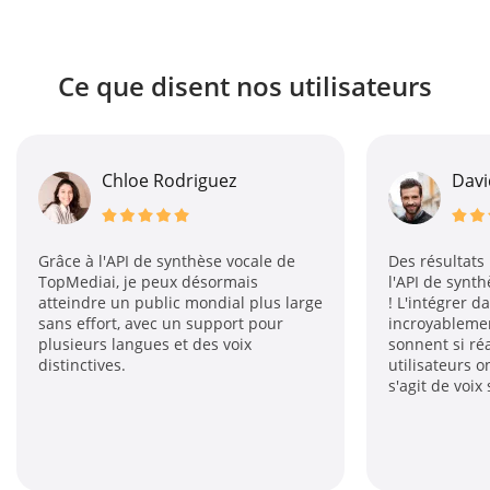
Ce que disent nos utilisateurs
Chloe Rodriguez
David Gr
Grâce à l'API de synthèse vocale de
Des résultats impr
TopMediai, je peux désormais
l'API de synthèse 
atteindre un public mondial plus large
! L'intégrer dans m
sans effort, avec un support pour
incroyablement simp
plusieurs langues et des voix
sonnent si réaliste
distinctives.
utilisateurs ont du 
s'agit de voix synt