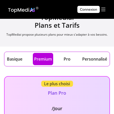
API de synthèse vocale
Connexion
TopMediai
Plans et Tarifs
TopMediai propose plusieurs plans pour mieux s'adapter à vos besoins.
Basique
Premium
Pro
Personnalisé
Le plus choisi
Plan Pro
/Jour