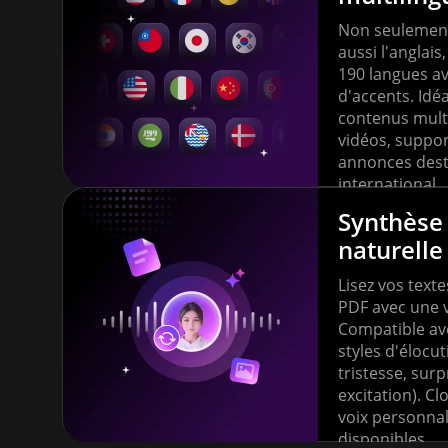
Non seulement 
aussi l'anglais
190 langues av
d'accents. Idé
contenus multi
vidéos, suppo
annonces dest
international.
Synthèse
naturelle
Lisez vos texte
PDF avec une vo
Compatible av
styles d'élocut
tristesse, surp
excitation). C
voix personna
disponibles.