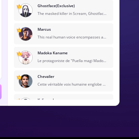
Ghostface(Exclusive)
The masked killer in Scream, Ghostface embodies fear and mystery, terrorizing victims with psychological games and iconic phone calls.
Marcus
This real human voice encompasses a diverse range of tones and styles, characterized by their warmth and expressiveness, making them suitable for storytelling, advertising, and various media applications, effectively engaging listeners.
Madoka Kaname
Le protagoniste de "Puella magi Madoka Magica", Madoka Kaname est une fille de bon cœur dont les choix l'amènent à affronter les forces sombres, devenant finalement un symbole d'espoir et de sacrifice dans un monde magique complexe.
Chevalier
Cette véritable voix humaine englobe un éventail diversifié de tons et de styles, caractérisés par leur chaleur et leur expressivité, ce qui les rend adaptés à la narration, à la publicité et à diverses applications médiatiques, les auditeurs efficacement engageants.
Kylian mbappe
Kylian Mbappé est une superstar de football française connu pour sa vitesse, ses compétences et ses capacités de buteur, devenant l'un des talents les plus prometteurs du football moderne.
Rémy Multilingue
Chat, livres audio, confiants, formels