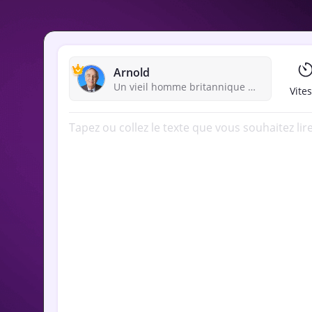
Arnold
Un vieil homme britannique avec une voix assaisonnée et cultivée. Parfait pour la voix par théâtre.
Vite