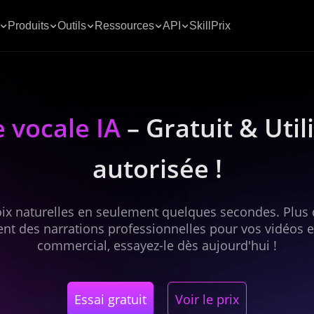
Produits
Outils
Ressources
API
Skill
Prix
 vocale IA
– Gratuit & Uti
autorisée !
x naturelles en seulement quelques secondes. Plus d
ment des narrations professionnelles pour vos vidéos 
commercial, essayez-le dès aujourd'hui !
Essai gratuit
Voir le prix