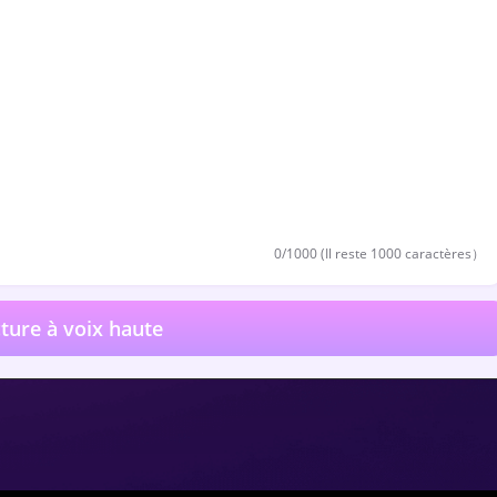
0
/1000 (Il reste
1000
caractères）
ture à voix haute