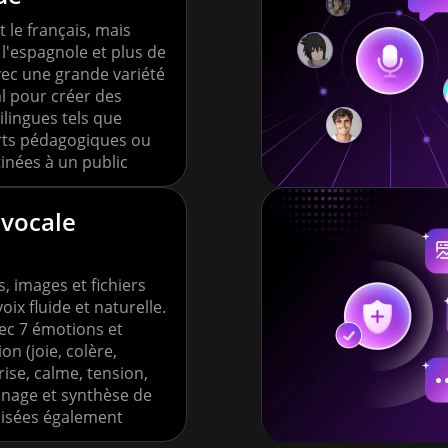
le français, mais
, l'espagnole et plus de
ec une grande variété
al pour créer des
lingues tels que
rts pédagogiques ou
inées à un public
 vocale
s, images et fichiers
ix fluide et naturelle.
ec 7 émotions et
ion (joie, colère,
rise, calme, tension,
lonage et synthèse de
lisées également