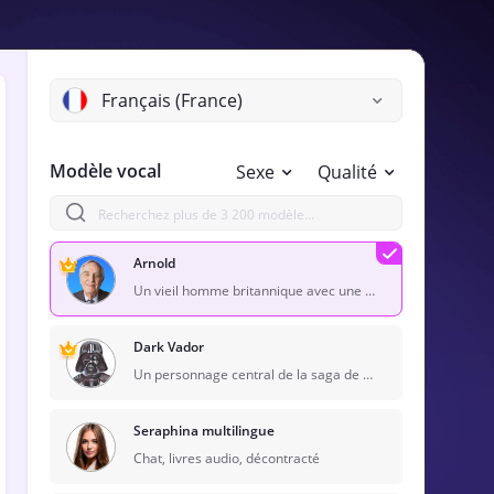
Français (France)
Modèle vocal
Sexe
Qualité
Arnold
Un vieil homme britannique avec une voix assaisonnée et cultivée. Parfait pour la voix par théâtre.
Dark Vador
Un personnage central de la saga de Star Wars, Dark Vader est un ancien Jedi devenu Sith Lord, connu pour sa présence imposante, sa voix emblématique et son voyage de rédemption complexe tout au long de l'histoire épique.
Seraphina multilingue
Chat, livres audio, décontracté